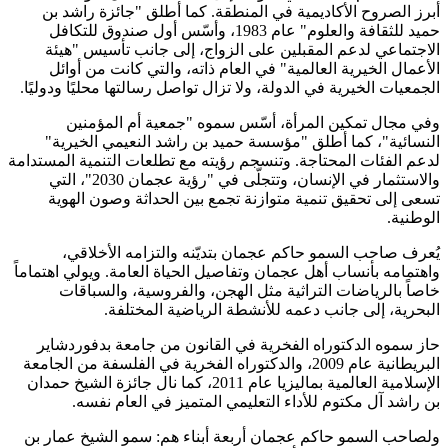
أبرز الصروح الأكاديمية في المنطقة. كما أطلق "جائزة راشد بن
حميد للثقافة والعلوم" عام 1983، وأسّس أول صندوق للتكافل
الاجتماعي لدعم المقبلين على الزواج، إلى جانب تأسيس "هيئة
الأعمال الخيرية العالمية" في العام ذاته، والتي كانت من أوائل
الجمعيات الخيرية في الدولة، ولا تزال تواصل رسالتها محليًا ودوليًا.
وفي مجال تمكين المرأة، أسّس سموه "جمعية أم المؤمنين
النسائية"، كما أطلق "مؤسسة حميد بن راشد النعيمي الخيرية"
لدعم الفئات المحتاجة. وتنسجم رؤيته مع تطلعات التنمية المستدامة
والاستثمار في الإنسان، وتتجلّى في "رؤية عجمان 2030"، التي
تسعى إلى تحقيق تنمية متوازنة تجمع بين الحداثة وصون الهوية
الوطنية.
يُعرف صاحب السمو حاكم عجمان بتديّنه والتزامه الأخلاقي،
واهتمامه بأنساب أهل عجمان وتفاصيل الحياة العامة. ويولي اهتماماً
خاصاً بالرياضات التراثية مثل الهجن، والفروسية، والسباقات
البحرية، إلى جانب دعمه للأنشطة الرياضية المختلفة.
حاز سموه الدكتوراه الفخرية في القانون من جامعة بدفوردشاير
البريطانية عام 2009، والدكتوراه الفخرية في الفلسفة من الجامعة
الإسلامية العالمية بماليزيا عام 2011، كما نال جائزة الشيخ حمدان
بن راشد آل مكتوم للأداء التعليمي المتميز في العام نفسه.
ولصاحب السمو حاكم عجمان أربعة أبناء هم: سمو الشيخ عمار بن