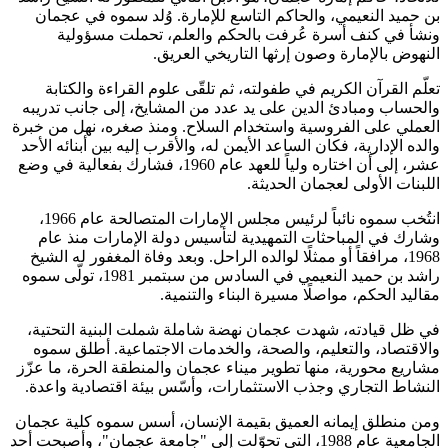
بن حميد النعيمي، والحاكم التاسع للإمارة. وُلد سموه في عجمان
ونشأ في كنف أسرة عُرفت بالحكم والعلم، تحملت مسؤولية
النهوض بالإمارة وصون إرثها التاريخي العريق.
تعلّم القرآن الكريم في طفولته، ثم تلقّى علوم القراءة والكتابة
والحساب ومبادئ الدين على يد عدد من المشايخ، إلى جانب تدريبه
العملي على الفروسية واستخدام السلاح. ومنذ صغره، نهل من خبرة
والده الإدارية، فكان الساعد الأيمن له، والأقرب إليه بين أبنائه الأحد
عشر، إلى أن اختاره ولياً للعهد عام 1960، فشارك بفعالية في وضع
اللبنات الأولى لعجمان الحديثة.
انتُخب سموه نائباً لرئيس مجلس الإمارات المتصالحة عام 1966،
وشارك في المباحثات التمهيدية لتأسيس دولة الإمارات منذ عام
1968، مرافقاً أو ممثلًا لوالده الراحل. وبعد وفاة المغفور له الشيخ
راشد بن حميد النعيمي في السادس من سبتمبر 1981، تولّى سموه
مقاليد الحكم، مواصلًا مسيرة البناء والتنمية.
في ظل قيادته، شهدت عجمان نهضة شاملة شملت البنية التحتية،
والاقتصاد، والتعليم، والصحة، والخدمات الاجتماعية. أطلق سموه
مشاريع محورية، منها تطوير ميناء عجمان والمنطقة الحرة، ما عزّز
النشاط التجاري وجذب الاستثمارات، وأسّس بيئة اقتصادية واعدة.
ومن منطلق إيمانه العميق بقيمة الإنسان، أسس سموه كلية عجمان
الجامعية عام 1988، التي تحوّلت إلى "جامعة عجمان"، وأصبحت أحد