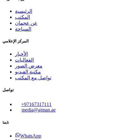
الرئيسية
المكتب
عن عجمان
السياحة
المركز الإعلامي
الأخبار
الفعاليات
معرض الصور
مكتبة الفيديو
تواصل مع المكتب
تواصل
+97167317111
media@ajman.ae
تابعنا
WhatsApp